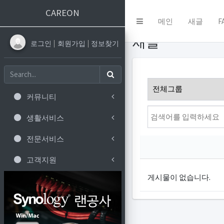
CAREON
메인
새글
F
새글
로그인
회원가입
정보찾기
커뮤니티
생활서비스
전문서비스
고객지원
게시물이 없습니다.